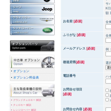
サ
K
額 
お名前
[必須]
全
ふりがな
[必須]
全
メールアドレス
[必須]
例：
都道府県
[必須]
選
オプション
電話番号
ハイ
オプション料金表
お問合せ項目
[必須]
グランドチェロキー 解説
チェロキー 解説
お問合せ内容
[必須]
レンジローバー 解説