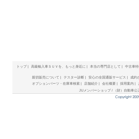
トップ
|
高級輸入車ＳＵＶを、もっと身近に
|
本当の専門店として
|
中古車特
親切販売について
|
テスター診断
|
安心の全国通販サービス
|
成約
オプションパーツ・在庫車検索
|
店舗紹介
|
会社概要
|
採用案内
|
JUメンバーショップ / （財）自動車