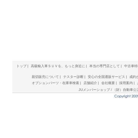
トップ
|
高級輸入車ＳＵＶを、もっと身近に
|
本当の専門店として
|
中古車特
親切販売について
|
テスター診断
|
安心の全国通販サービス
|
成約
オプションパーツ・在庫車検索
|
店舗紹介
|
会社概要
|
採用案内
|
JUメンバーショップ / （財）自動車