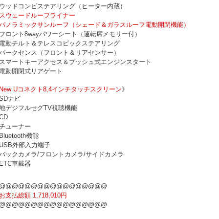
ウッドコンビステアリング（ヒーター内蔵）
スウェードルーフライナー
パノラミックサンルーフ（シェード＆ガラスルーフ電動開閉機能）
フロント8wayパワーシート（運転席メモリー付）
電動チルト＆テレスコピックステアリング
パークセンス（フロント＆リアセンサー）
スマートキーアクセス＆プッシュ式エンジンスタート
電動開閉式リアゲート
New Uコネクト8,4インチタッチスクリーン
》
SDナビ
地デジフルセグTV視聴機能
CD
チューナー
Bluetooth機能
USB外部入力端子
バックカメラ/フロントカメラ/サイドカメラ
ETC車載器
@@@@@@@@@@@@@@@@@
お支払総額 1,718,010円
@@@@@@@@@@@@@@@@@