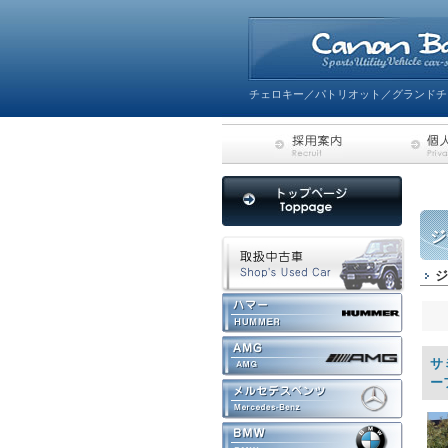
チェロキー／パトリオット／グランドチ
ジ
ジ
サ
ー