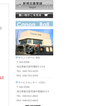
D
キャノンボール 本社
〒344-0066
埼玉県春日部市豊町5-13-8
TEL: 048-763-3333
FAX: 048-763-3353
純正
サービスセンター（CSC）
〒344-0048
埼玉県春日部市南中曽根913-3
TEL: 048-812-4842
FAX: 048-812-4843