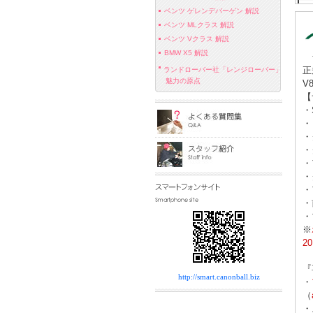
ベンツ ゲレンデバーゲン 解説
ベンツ MLクラス 解説
ベンツ Vクラス 解説
BMW X5 解説
☆
正
ランドローバー社「レンジローバー」
魅力の原点
V
【
・
・
・
・
・
・
・
・
・
※
2
『
http://smart.canonball.biz
・
（
・