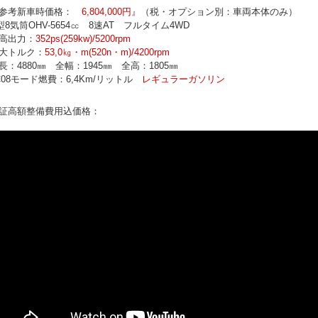
参考新車時価格：
6,804,000円
』（税・オプション別：車両本体のみ）
型8気筒OHV-5654㏄ 8速AT フルタイム4WD
高出力：
352ps(259kw)/5200rpm
大トルク：
53,0㎏・m(520n・m)/4200rpm
長：4880㎜ 全幅：1945㎜ 全高：1805㎜
C08モード燃費：6,4Km/リットル
レギュラーガソリン
証高額整備費用込価格：