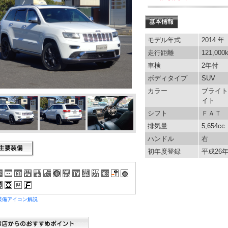
モデル年式
2014 年
走行距離
121,000
車検
2年付
ボディタイプ
SUV
カラー
ブライト
イト
シフト
ＦＡＴ
排気量
5,654cc
ハンドル
右
初年度登録
平成26年
装備アイコン解説