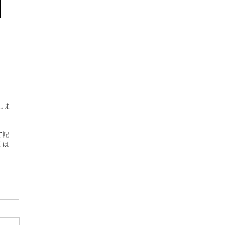
しま
て記
くは