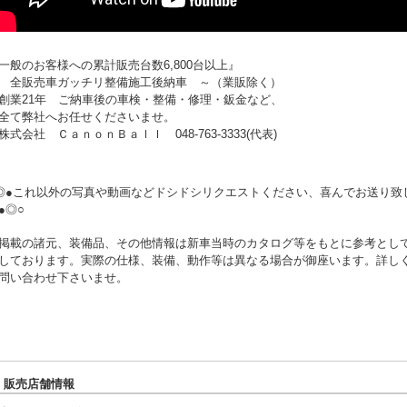
一般のお客様への累計販売台数6,800台以上』
 全販売車ガッチリ整備施工後納車 ～（業販除く）
業21年 ご納車後の車検・整備・修理・鈑金など、
て弊社へお任せくださいませ。
式会社 ＣａｎｏｎＢａｌｌ 048-763-3333(代表)
◎●これ以外の写真や動画などドシドシリクエストください、喜んでお送り致
●◎○
掲載の諸元、装備品、その他情報は新車当時のカタログ等をもとに参考とし
しております。実際の仕様、装備、動作等は異なる場合が御座います。詳し
問い合わせ下さいませ。
販売店舗情報