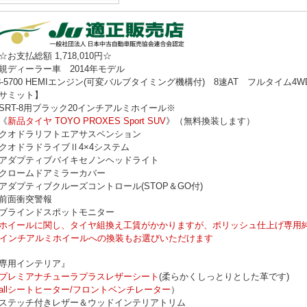
お支払総額 1,718,010円☆
規ディーラー車 2014年モデル
8-5700 HEMIエンジン(可変バルブタイミング機構付) 8速AT フルタイム4W
サミット】
SRT-8用ブラック20インチアルミホイール※
《
新品タイヤ TOYO PROXES Sport SUV
》（無料換装します）
クオドラリフトエアサスペンション
クオドラドライブⅡ4×4システム
アダプティブバイキセノンヘッドライト
クロームドアミラーカバー
アダプティブクルーズコントロール(STOP＆GO付)
前面衝突警報
ブラインドスポットモニター
ホイールに関し、タイヤ組換え工賃がかかりますが、ポリッシュ仕上げ専用
0インチアルミホイールへの換装もお選びいただけます
専用インテリア』
プレミアナチューラプラスレザーシート
(柔らかくしっとりとした革です)
allシートヒーター/フロントベンチレーター
）
ステッチ付きレザー＆ウッドインテリアトリム