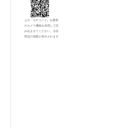
上の『ＱＲコード』を携帯
のカメラ機能を使用して読
み込ませてください。当店
周辺の地図が表示されます