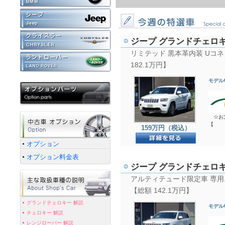
ジープ グランドチェロ
リミテッド 黒本革内装 Uコネクト
182.1万円】
モデル
☆お支払
【
159万円（税込）
オプション
オプション料金表
ジープ グランドチェロ
アルティテュード限定車 専用
【総額 142.1万円】
グランドチェロキー 解説
モデル
チェロキー 解説
レンジローバー 解説