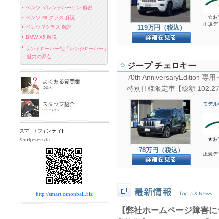
ベンツ ゲレンデバーゲン 解説
☆お支払
ベンツ MLクラス 解説
正規ディ
119万円（税込）
ベンツ Vクラス 解説
BMW X5 解説
ランドローバー社「レンジローバー」
魅力の原点
ジープ チェロキー
70th AnniversaryEdi
特別仕様限定車【総額 102.2
モデル
★お支払
78万円（税込）
正規デ..
http://smart.canonball.biz
【弊社ホームページ障害に