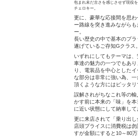
包まれ未だ古さを感じさせず現役を
新車保証残有
チェロキー。
-*-*-*-*-*--*-*-*-*--*-*-
更に、豪華な応接間を思わ
他、4台在庫有り。
ー路線を突き進みながらも
新規入庫
ー。
2026
長い歴史の中で基本のプラ
独特な四角張ったスタイルや
遂げているご存知Gクラス
大人気の通称XJ型JeepChero
いずれにしてもテーマは、
難はあるもののとにかくカッコ
車達の魅力の一つでもあり
【
1999年モデル Limite
り、電装品を中心としたイ
リア
】
な部分は非常に強い為、一
詳細は
【在庫車情報
】←クリ
頂くような方にはピッタリ
新規入庫
誤解されがちなこれ等の輸
2026
かす前に本来の「味」を本
独特な四角張ったスタイルや
に近い状態にして納車して
大人気の通称XJ型JeepCher
ですが、ワリと普通に乗れて
更に来店されて「乗り出し
ました。
店頭プライスに消費税は勿
【
2000年モデル スポーツリ
すが金額にすると10～8