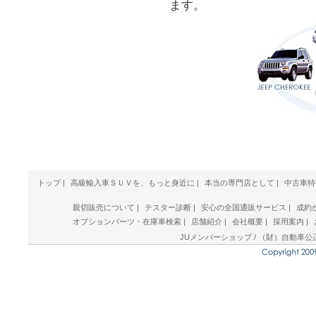
詳細は
【在庫車情報
】←クリ
ます。
【令和8年度自動車税につ
弊社の場合、掲載のお支払総額
れます。
つまり、次回自動車税納付は、
トップ
|
高級輸入車ＳＵＶを、もっと身近に
|
本当の専門店として
|
中古車特
親切販売について
|
テスター診断
|
安心の全国通販サービス
|
成約
オプションパーツ・在庫車検索
|
店舗紹介
|
会社概要
|
採用案内
|
■定休日変更のお知らせ■
JUメンバーショップ / （財）自動車
2月1日より、定休日を変更さ
旧） 毎週火曜日定休
↓↓↓
新）
毎週火曜日/水曜日定休