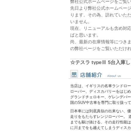
弊社公式ホームページをご覧
先日より弊社公式ホームペー
ります。その為、訪れていた
いません。
現在、リニューアルも含め対
ばと思います。
尚、最新の在庫情報等につき
の弊社ページをご覧いただけ
☆テスラ typeⅢ 5台入庫
人気の100%電気自動車《Tesl
リーズナブルな価格も嬉しいty
UPしていきますが、既に展示
当店は、イギリスの名車ランドロー
いただければと思います。
ローバー、ディスカバリーをはじめ
-*-*-*-*-*--*-*-*-*--*-*-
グランドチェロキー、ゲレンデバー
2021年モデル
国のSUV中古車を専門に取り扱っ
デュアルモーターAWD
日本車には到底真似の出来ない、優
パフォーマンス
走りをもたらすレンジローバー。 
までも駆け抜ける、その走行性能は
ホワイトウォーターパール
に川までをも越えてしまうディスカ
総額 256万円